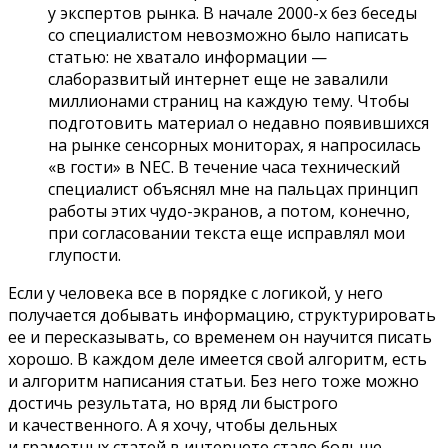
у экспертов рынка. В начале
2000-х
без беседы
со специалистом невозможно было написать
статью: не хватало информации —
слаборазвитый интернет еще не завалили
миллионами страниц на каждую тему. Чтобы
подготовить материал о недавно появившихся
на рынке сенсорных мониторах, я напросилась
«в гости» в NEC. В течение часа технический
специалист объяснял мне на пальцах принцип
работы этих
чудо-экранов
, а потом, конечно,
при согласовании текста еще исправлял мои
глупости.
Если у человека все в порядке с логикой, у него
получается добывать информацию, структурировать
ее и пересказывать, со временем он научится писать
хорошо. В каждом деле имеется свой алгоритм, есть
и алгоритм написания статьи. Без него тоже можно
достичь результата, но вряд ли быстрого
и качественного. А я хочу, чтобы дельных
и грамотных статей в интернете стало больше,