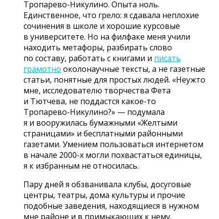
Тропарево-Никулино
. Опыта ноль.
Единственное, что грело: я сдавала неплохие
сочинения в школе и хорошие курсовые
в университете. Но на филфаке меня учили
находить метафоры, разбирать слово
по составу, работать с книгами и
писать
грамотно
околонаучные тексты, а не газетные
статьи, понятные для простых людей. «Неужто
мне, исследователю творчества Фета
и Тютчева, не поддастся
какое-то
Тропарево-Никулино
?» — подумала
я и вооружилась бумажными «Желтыми
страницами» и бесплатными районными
газетами. Умением пользоваться интернетом
в начале
2000-х
могли похвастаться единицы,
я к избранным не относилась.
Пару дней я обзванивала клубы, досуговые
центры, театры, дома культуры и прочие
подобные заведения, находящиеся в нужном
мне районе и в примыкающих к нему.